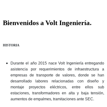
HISTORIA
Durante el año 2015 nace Volt Ingeniería entregando
asistencia por requerimientos de infraestructura a
empresas de transporte de valores, donde se han
desarrollado labores relacionadas con diseño y
montaje proyectos eléctricos, entre ellos sub
estaciones, transformadores en alta y baja tensión,
aumentos de empalmes, tramitaciones ante SEC.
Proyectos eléctricos de distinta índole, tales como
mantención de grupos electrógenos, tableros de
transferencia automáticas.
Por otra parte, tambien se diseñan y desarrollan
proyectos de CCTV, alarmas suministros, mantención,
reparación de UPS para back office, instalación de
cámara video portero, Torniquetes de acceso de