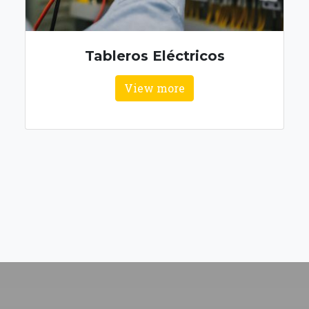
CONTACT US
Ahumada 312, of 71 - -
(569) 3779 9235 - (569)